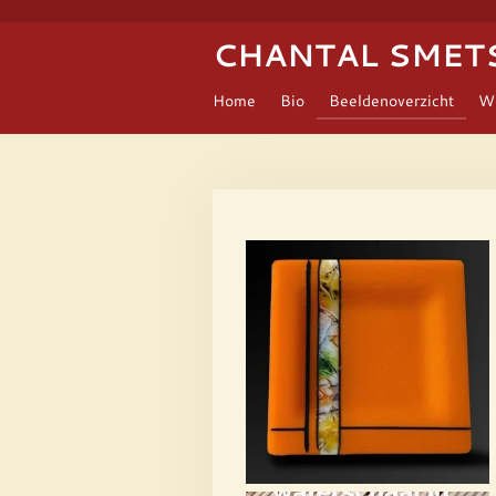
Ga
CHANTAL SMET
direct
naar
de
Home
Bio
Beeldenoverzicht
W
hoofdinhoud